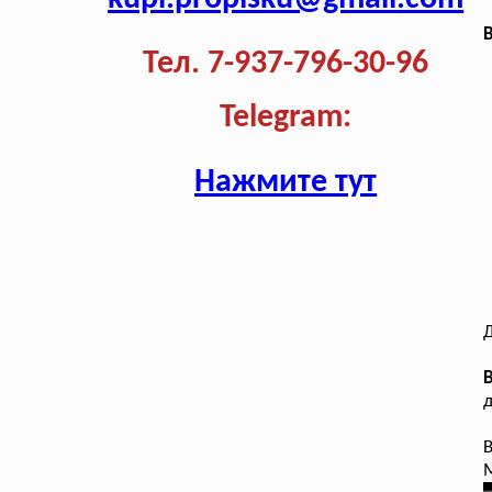
В
Тел. 7-937-796-30-96
Telegram:
Нажмите тут
Д
д
В
М