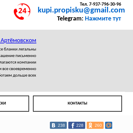
Тел. 7-937-796-30-96
kupi.propisku@gmail.com
Telegram:
Нажмите тут
в Артёмовском
се бланки легальны
лашение письменно
олагаются компании
 все своевременно
отаем дольше всех
СКИ
КОНТАКТЫ
238
228
260