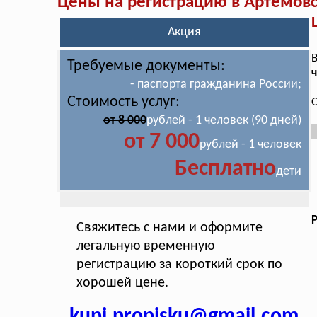
Цены на регистрацию в Артёмов
Акция
В
Требуемые документы:
ч
- паспорта гражданина России;
Стоимость услуг:
О
от 8 000
рублей - 1 человек (90 дней)
от 7 000
рублей - 1 человек
Бесплатно
дети
Свяжитесь с нами и оформите
легальную временную
регистрацию за короткий срок по
хорошей цене.
kupi.propisku@gmail.com